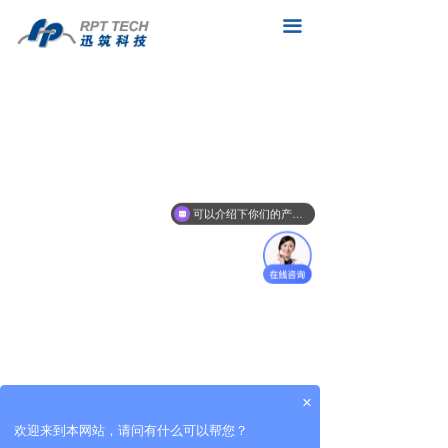
网站首页
끀
产品
解决方案
迅筑杂谈
新闻动态
可以介绍下你们的产品么
联系我们
招纳贤才
×
欢迎来到本网站，请问有什么可以帮您？
上海市建国东路525号巴士大厦502室
넹