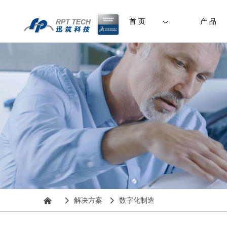
首 页
产 品
낀
解决方案
数字化制造
넲
넲